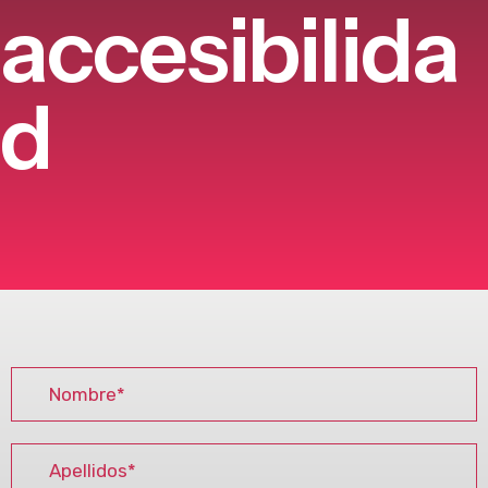
a
c
c
e
s
i
b
i
l
i
d
a
d