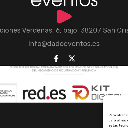
iciones Verdeñas, 6, bajo. 38207 San Cr
info@dadoeventos.es
Para ofrece
para almace
estas tecno