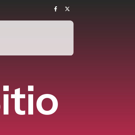
S
i
t
i
o