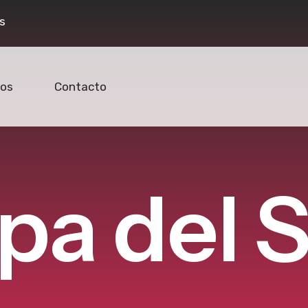
s
os
Contacto
p
a
d
e
l