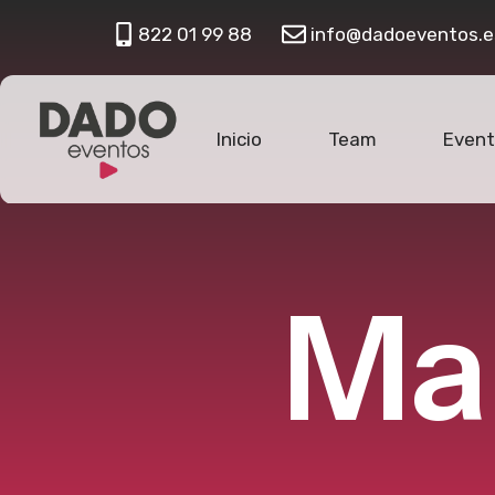
822 01 99 88
info@dadoeventos.e
Inicio
Team
Event
M
a